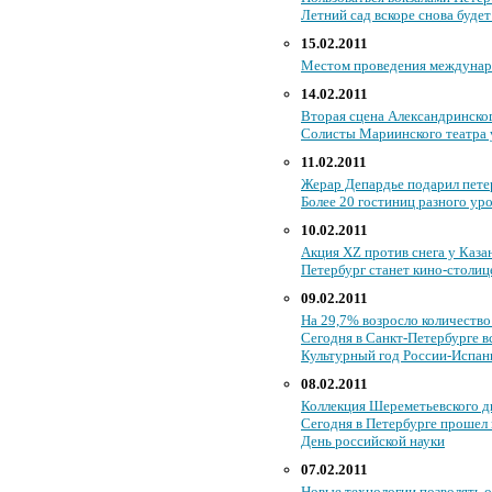
Летний сад вскоре снова буде
15.02.2011
Местом проведения междунар
14.02.2011
Вторая сцена Александринског
Солисты Мариинского театра
11.02.2011
Жерар Депардье подарил пете
Более 20 гостиниц разного ур
10.02.2011
Акция XZ против снега у Каза
Петербург станет кино-столиц
09.02.2011
На 29,7% возросло количеств
Сегодня в Санкт-Петербурге 
Культурный год России-Испан
08.02.2011
Коллекция Шереметьевского д
Сегодня в Петербурге прошел 
День российской науки
07.02.2011
Новые технологии позволять 