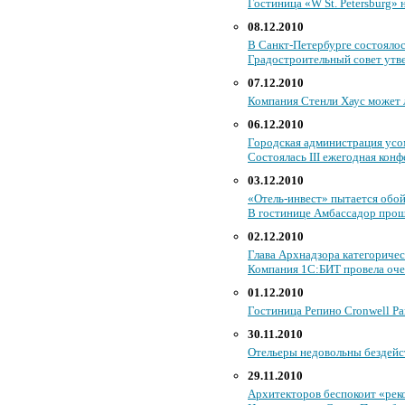
Гостиница «W St. Petersburg
08.12.2010
В Санкт-Петербурге состояло
Градостроительный совет утв
07.12.2010
Компания Стенли Хаус может 
06.12.2010
Городская администрация усо
Состоялась III ежегодная кон
03.12.2010
«Отель-инвест» пытается обой
В гостинице Амбассадор прош
02.12.2010
Глава Архнадзора категоричес
Компания 1С:БИТ провела оче
01.12.2010
Гостиница Репино Cronwell Pa
30.11.2010
Отельеры недовольны бездейс
29.11.2010
Архитекторов беспокоит «рек