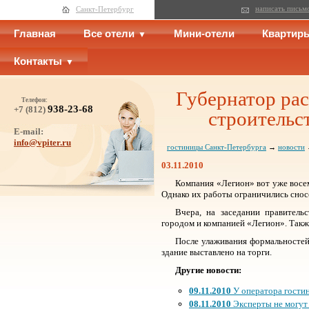
написать письм
Санкт-Петербург
Главная
Все отели
Мини-отели
Квартир
Контакты
Губернатор рас
Телефон:
938-23-68
+7 (812)
строительс
E-mail:
info@vpiter.ru
гостиницы Санкт-Петербурга
→
новости
→
03.11.2010
Компания «Легион» вот уже восем
Однако их работы ограничились сносо
Вчера, на заседании правитель
городом и компанией «Легион». Такж
После улаживания формальностей
здание выставлено на торги.
Другие новости:
09.11.2010
У оператора гости
08.11.2010
Эксперты не могут