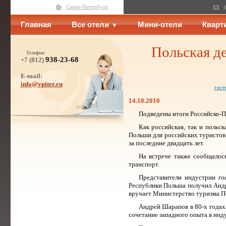
н
Санкт-Петербург
Главная
Все отели
Мини-отели
Кварт
Польская д
Телефон:
938-23-68
+7 (812)
E-mail:
info@vpiter.ru
гост
14.10.2010
Подведены итоги Российско-По
Как российская, так и польс
Польши для российских туристов
за последние двадцать лет.
На встрече также сообщалос
транспорт.
Представители индустрии го
Республики Польша получил Андр
вручает Министерство туризма П
Андрей Шарапов в 80-х годах
сочетание западного опыта в инд