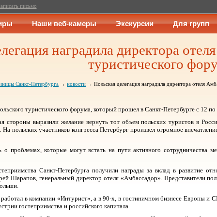
аписать письмо
иры
Наши веб-камеры
Экскурсии
Для групп
елегация наградила директора отеля
туристического фор
иницы Санкт-Петербурга
→
новости
→ Польская делегация наградила директора отеля Амб
льского туристического форума, который прошел в Санкт-Петербурге с 12 по 
кая стороны выразили желание вернуть тот объем польских туристов в Росси
. На польских участников конгресса Петербург произвел огромное впечатлен
ь о проблемах, которые могут встать на пути активного сотрудничества м
степриимства Санкт-Петербурга получили награды за вклад в развитие от
ей Шарапов, генеральный директор отеля «Амбассадор». Представители польс
ольши.
 работал в компании «Интурист», а в 90-х, в гостиничном бизнесе Европы и
устрии гостеприимства и российского капитала.