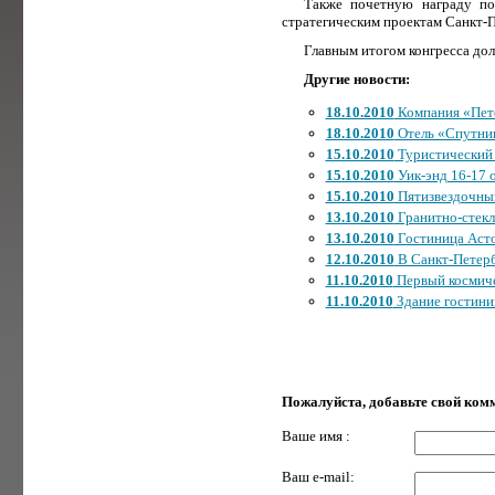
Также почетную награду по
стратегическим проектам Санкт-П
Главным итогом конгресса дол
Другие новости:
18.10.2010
Компания «Пете
18.10.2010
Отель «Спутник»
15.10.2010
Туристический 
15.10.2010
Уик-энд 16-17 о
15.10.2010
Пятизвездочный
13.10.2010
Гранитно-стекл
13.10.2010
Гостиница Асто
12.10.2010
В Санкт-Петерб
11.10.2010
Первый космиче
11.10.2010
Здание гостини
Пожалуйста, добавьте свой ком
Ваше имя :
Ваш e-mail: