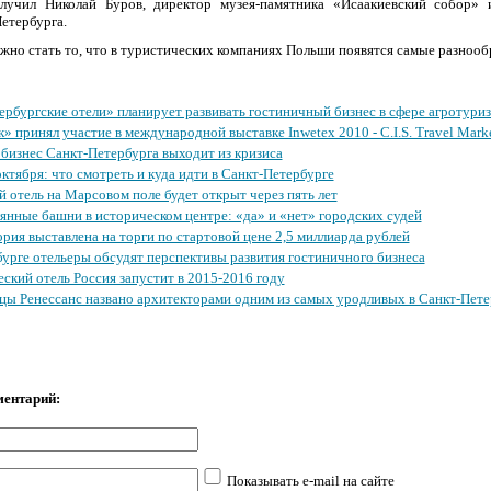
лучил Николай Буров, директор музея-памятника «Исаакиевский собор»
етербурга.
жно стать то, что в туристических компаниях Польши появятся самые разнооб
рбургские отели» планирует развивать гостиничный бизнес в сфере агротуриз
 принял участие в международной выставке Inwetex 2010 - C.I.S. Travel Mark
бизнес Санкт-Петербурга выходит из кризиса
ктября: что смотреть и куда идти в Санкт-Петербурге
 отель на Марсовом поле будет открыт через пять лет
янные башни в историческом центре: «да» и «нет» городских судей
рия выставлена на торги по стартовой цене 2,5 миллиарда рублей
урге отельеры обсудят перспективы развития гостиничного бизнеса
ский отель Россия запустит в 2015-2016 году
цы Ренессанс названо архитекторами одним из самых уродливых в Санкт-Пете
ментарий:
Показывать e-mail на сайте