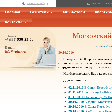
написать письм
Санкт-Петербург
Главная
Все отели
Мини-отели
Квартир
Контакты
Московский 
Телефон:
938-23-68
+7 (812)
гостиницы Сан
E-mail:
info@vpiter.ru
30.10.2010
Сегодня в 14.10. произошла эвак
срочном порядке были эвакуированы
сотрудники милиции удостоверятся в 
Мы будем держать Вас в курсе да
Другие новости:
02.11.2010
В Санкт-Петербурге
01.11.2010
Гостиница Holiday
01.11.2010
Отель бренда W Hot
30.10.2010
В здании Московско
29.10.2010
В Санкт-Петербург
29.10.2010
В 2012 году в Пете