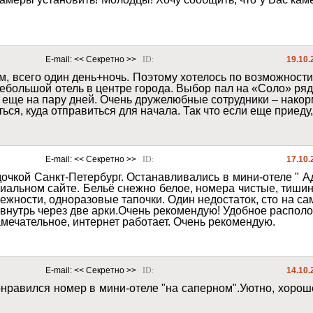
E-mail: 
<< Секретно >>
ID: 
19.10.
м, всего один день+ночь. Поэтому хотелось по возможност
небольшой отель в центре города. Выбор пал на «Соло» ря
ся еще на пару дней. Очень дружелюбные сотрудники – нако
ся, куда отправиться для начала. Так что если еще приеду, 
E-mail: 
<< Секретно >>
ID: 
17.10.
дочкой Санкт-Петербург. Останавливались в мини-отеле " А
альном сайте. Бельё снежно белое, номера чистые, тишин
ежности, одноразовые тапочки. Один недостаток, сто на са
 внутрь через две арки.Очень рекомендую! Удобное располо
мечательное, интернет работает. Очень рекомендую. 
E-mail: 
<< Секретно >>
ID: 
14.10.
нравился номер в мини-отеле "на саперном".Уютно, хороше