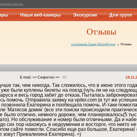
аписать письмо
иры
Наши веб-камеры
Экскурсии
Для групп
Отзывы
гостиницы Санкт-Петербурга
→ Отзывы
E-mail: 
<< Секретно >>
ID: 
18.11.
учше так, чем никогда. Так сложилось, что в июне этого го
уже были куплены билеты на поезд (чуть ли не на следующий
руса и весь город забит до отказа. Пыталась забронироват
ь помочь. Отправила заявку на vpiter.com (и тут же успешн
о позвонила Екатерина и пообещала помочь. И-таки помогла,
ле 'Матисов домик' (все эти поиски происходили практическ
все было отлично, немного дороже, чем планировалось(5 тыс
вато). Но обслуживание и номер были отличными. Да и набе
 до сих пор нахожусь в недоумении и восторге, что никто н
 этом сайте помогли. Спасибо еще раз большое, Екатерина!
ее зовут Привалихина Екатерина). =)