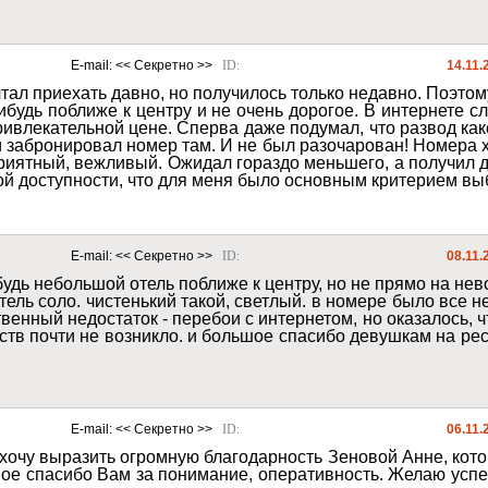
E-mail: 
<< Секретно >>
ID: 
14.11.
тал приехать давно, но получилось только недавно. Поэтому
ибудь поближе к центру и не очень дорогое. В интернете сл
ивлекательной цене. Сперва даже подумал, что развод како
ки забронировал номер там. И не был разочарован! Номера 
приятный, вежливый. Ожидал гораздо меньшего, а получил 
вой доступности, что для меня было основным критерием вы
E-mail: 
<< Секретно >>
ID: 
08.11.
будь небольшой отель поближе к центру, но не прямо на не
отель соло. чистенький такой, светлый. в номере было все
венный недостаток - перебои с интернетом, но оказалось, 
бств почти не возникло. и большое спасибо девушкам на ре
E-mail: 
<< Секретно >>
ID: 
06.11.
хочу выразить огромную благодарность Зеновой Анне, кото
ое спасибо Вам за понимание, оперативность. Желаю успе