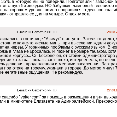
тветствует 5и звездам. НО бабушкин ламповый телевизор не
 на хорошем уровне, номер понравился, отдельное спасибо
идку - отправлю ее дня на четыре. Отдохну хоть. 
E-mail: 
<< Секретно >>
ID: 
28.08.
ливались в гостинице "Азимут" в августе. Заселяют долго
стоянно какие-то кислые мины, при выселении ждали докуме
ет на нервы. У горничных проблемы с русским языком. В но
грязь в глаза не бросалась. И пахнет в номере табаком, хо
ажном корпусе... Он бесконечен, от стойки администратора
дение-ха-ха-ха... показывает плохо, интернет есть, но оче
бель дешевая, продавленная и местами засаленная. Завтра
ан при отеле на троечку, ужинали в городе. До метро минут
мые негативные ощущения. Не рекомендую.
E-mail: 
<< Секретно >>
ID: 
27.08.
спасибо "vpiter.com" за помощь в размещении в эти выходн
! Жили в мини-отеле Елизавета на Адмиралтейской. Прекрас