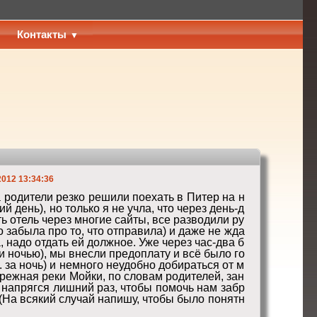
Контакты
2012 13:34:36
да родители резко решили поехать в Питер на н
 день), но только я не учла, что через день-д
ь отель через многие сайты, все разводили ру
о забыла про то, что отправила) и даже не жда
 надо отдать ей должное. Уже через час-два б
и ночью), мы внесли предоплату и всё было го
. за ночь) и немного неудобно добираться от м
режная реки Мойки, по словам родителей, зан
е напрягся лишний раз, чтобы помочь нам забр
 (На всякий случай напишу, чтобы было понятн