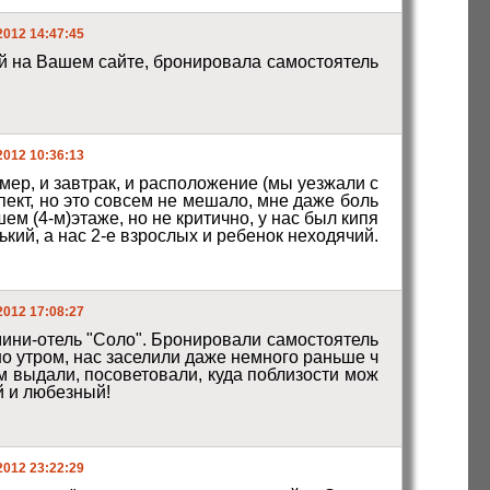
2012 14:47:45
ей на Вашем сайте, бронировала самостоятель
2012 10:36:13
ер, и завтрак, и расположение (мы уезжали с 
ект, но это совсем не мешало, мне даже боль
шем (4-м)этаже, но не критично, у нас был кипя
кий, а нас 2-е взрослых и ребенок неходячий.
2012 17:08:27
мини-отель "Соло". Бронировали самостоятель
но утром, нас заселили даже немного раньше ч
ам выдали, посоветовали, куда поблизости мож
 и любезный! 
2012 23:22:29