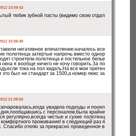
2012 15:59:42
рытый тюбик зубной пасты (видимо свою отдал
2012 15:56:40
тавили негативное впечатление:началось все 
ие полотенца затертые напрочь вместо однор
одят строители.полотенца и постельное белье 
окна я вообще ничего не хочу говорить.За по
ду,если тока на пол кидать.На все мои претен
 это был не стандарт за 1500,а номер люкс за 
2012 21:59:02
азочаровалась,когда увидела подходы и понял
а дня,пообщавшись с персоналом,была крайне 
я регулярно,всегда чистые и сухие полотенц
 комфортного проживания! в следующий раз я 
я. Спасибо отелю за прекрасно проведенное в