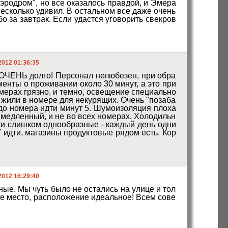
сколько удивил. В остальном все даже очень 
 за завтрак. Если удастся уговорить свекров
2012 01:36:35
, ОЧЕНЬ долго! Персонал нелюбезен, при обра
нты о проживании около 30 минут, а это при 
мерах грязно, и темно, освещение специально 
тя жили в номере для некурящих. Очень "позаба
 до номера идти минут 5. Шумоизоляция плоха
нь медленный, и не во всех номерах. Холодильн
ки слишком однообразные - каждый день одни 
 7 идти, магазины продуктовые рядом есть. Кор
2012 16:29:40
ые. Мы чуть было не остались на улице и тол
ное место, расположение идеальное! Всем сове