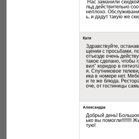
 Нас заманили скидкой 35%, в которую мы не поверили. Подготовили " запасной аэродром", но все оказалось правдой, и Эмера
льд действительно соо
неплохо. Обслуживание
ь, и дадут такую же ск
Катя 
Здравствуйте, останав
щении с просьбами, по
отъезде очень действу
такое сделано, чтобы 
вил" коридор в пятиэт
я. Спутниковое телеви
ика в номере нет. Ме
и те же блюда. Рестор
оче, от гостиницы са
Александра
Добрый день! Большое 
ько вы помогли!!!!!!!
тую!