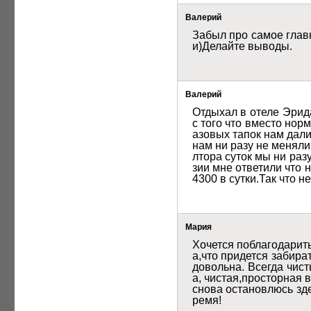
Валерий
Забыл про самое главн
и)Делайте выводы.
Валерий
Отдыхал в отеле Эрида
с того что вместо но
азовых тапок нам дали
нам ни разу не меняли
лтора суток мы ни раз
зии мне ответили что н
4300 в сутки.Так что н
Мария
Хочется поблагодарить
а,что придется забир
довольна. Всегда чис
а, чистая,просторная 
снова остановлюсь зд
ремя!