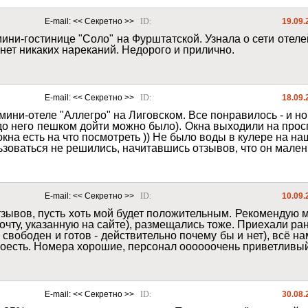
E-mail: 
<< Секретно >>
ID: 
19.09.
ини-гостинице "Соло" на Фурштатской. Узнала о сети отел
 нет никаких нареканий. Недорого и прилично.
E-mail: 
<< Секретно >>
ID: 
18.09.
ини-отеле "Аллегро" на Лиговском. Все понравилось - и ном
до него пешком дойти можно было). Окна выходили на просп
окна есть на что посмотреть )) Не было воды в кулере на на
ьзоваться не решились, начитавшись отзывов, что он малень
E-mail: 
<< Секретно >>
ID: 
10.09.
тзывов, пусть хоть мой будет положительным. Рекомендую 
почту, указанную на сайте), размещались тоже. Приехали ра
 свободен и готов - действительно почему бы и нет), всё н
поесть. Номера хорошие, персонал оооооочень приветливый
E-mail: 
<< Секретно >>
ID: 
30.08.