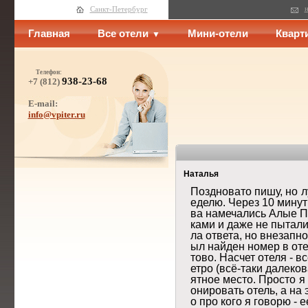
н
Санкт-Петербург
Главная
Все отели
Мини-отели
Кварт
Телефон:
938-23-68
+7 (812)
E-mail:
info@vpiter.ru
Наталья
Поздновато пишу, но л
еделю. Через 10 минут 
ва намечались Алые Па
ками и даже не пыталис
ла ответа, но внезапн
ыл найден номер в оте
тово. Насчет отеля - 
етро (всё-таки далеко
ятное место. Просто я
онировать отель, а на
о про кого я говорю - 