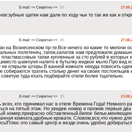
E-mail: 
<< Секретно >>
ID: 
27.08.
ое:зубные щетки нам дали по ходу чьи то так же как и отк
E-mail: 
<< Секретно >>
ID: 
27.08.
н на Вознесенском пр-те.Все ничего но какие то мелочи ос
рмальных полотенец ,тапок,халатов нам предложили домашн
 пластмассовые тапки купленные за сто рублей в которых х
,вместо шампуня налито в бутылку жидкое мыло.Про вид из 
у не открыли шторы.В ванной комнате некуда повесить одеж
е собираются тратить столько денег на своих постояльцев и
е советую туда ехать подбирайте отели более тщательно.
E-mail: 
<< Секретно >>
ID: 
23.08.
 всех, кто принимал нас в отеле Времена Года! Немного р
аться на пятый этаж. Но увидев номер и прожив первые дв
тый номер,прекрасно обставленный,белое белье,меняющеес
ванная комната,удобные кровати. Словом,все,что нужно для
есь!Плюс-это самый центр и везде очень удобно добиратьс