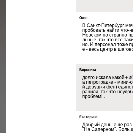
Олег
В Санкт-Петербург меч
пробовать найти что-н
Невском по странно пр
льные, так что все-та
но. И персонал тоже 
е - весь центр в шаго
Вероника
долго искала какой-ни
а петроградке - мини-
й девушки фен) единст
ранили, так что неудо
проблем!..
Екатерина
Добрый день, еще раз 
"На Саперном". Больш