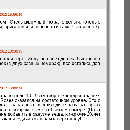
2012 15:56:40
. Отель скромный, но за те деньги, которые 
ки, приветливый персонал и самое главное охр
2012 13:50:35
овали через Инну, она всё сделала быстро и п
ек (в двух разных номерах), все остались дов
2012 15:09:28
ла в отеле 13-19 сентября. Бронировала не ч
Roses оказался на достаточном уровне. Это о
од с парадного, не приходится искать в арках 
ала на втором этаже в обычном номере. (На эт
ние добавить в санузле вешалки-крючки.Хочет
ть каши. Удачи хозяевам и персоналу!