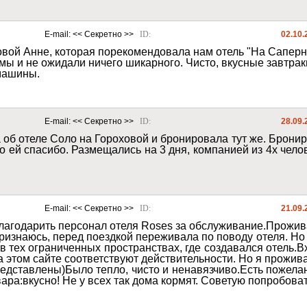
E-mail: 
<< Секретно >>
ID: 
02.10.
ой Анне, которая порекомендовала нам отель "На Саперном"
 мы и не ожидали ничего шикарного. Чисто, вкусные завтра
машины. 
E-mail: 
<< Секретно >>
ID: 
28.09.
 об отеле Соло на Гороховой и бронировала тут же. Бронир
о ей спасибо. Размещались на 3 дня, компанией из 4х челов
E-mail: 
<< Секретно >>
ID: 
21.09.
лагодарить персонал отеля Roses за обслуживание.Прожива
ризнаюсь, перед поездкой переживала по поводу отеля. Но 
в тех ограниченных пространствах, где создавался отель.Вх
а этом сайте соответствуют действительности. Но я прожив
редставлены)Было тепло, чисто и ненавязчиво.Есть пожела
вара:вкусно! Не у всех так дома кормят. Советую попробова