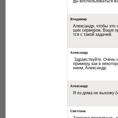
ды воспользоваться в
Владимир
Александр, чтобы это 
ших серверов. Ваше п
тся с такой задачей.
Александр
 Здравствуйте. Очень нравятся Ваши веб-камеры, но сделайте пожалуйста плеер с регулируемым разрешением изображения. К 
примеру, как в некото
нием, Александр. 
Александр
Я из дома не выхожу (
Светлана
Здорово придумано - к