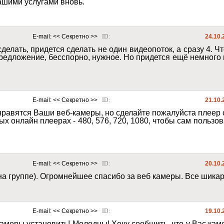
ашими услугами вновь. 
E-mail: 
<< Секретно >>
ID: 
24.10.
сделать, придется сделать не один видеопоток, а сразу 4. 
редложение, бесспорно, нужное. Но придется ещё немного 
E-mail: 
<< Секретно >>
ID: 
21.10.
рых онлайн плеерах - 480, 576, 720, 1080, чтобы сам польз
E-mail: 
<< Секретно >>
ID: 
20.10.
на группе). Огромнейшее спасибо за веб камеры. Все шикар
E-mail: 
<< Секретно >>
ID: 
19.10.
амеры установить! Молодцы! Хочу сообщить, что у Вас кам