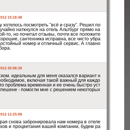
2012 15:16:48
 хотелось посмотреть "всё и сразу". Решил по
учайно наткнулся на отель Альтбург прямо на 
й-то, но почитал отзывы, почти все положите
хорошие, сантехника исправна, все чисто убра
достойный номер и отличный сервис. А главно
бора.
2012 20:56:30
вском. идеальным для меня оказался вариант н
 необходимое, включая такой важный для каждо
что проблема временная и ее очень быстро уст
спешене - помогли мне с решением некоторых 
2012 12:25:08
рая снова забронировала нам номера в отеле 
хов и процветания вашей компании, будем ра