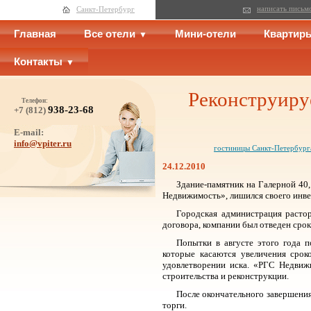
написать письм
Санкт-Петербург
Главная
Все отели
Мини-отели
Квартир
Контакты
Реконструиру
Телефон:
938-23-68
+7 (812)
E-mail:
info@vpiter.ru
гостиницы Санкт-Петербург
24.12.2010
Здание-памятник на Галерной 40
Недвижимость», лишился своего инве
Городская администрация растор
договора, компании был отведен срок
Попытки в августе этого года п
которые касаются увеличения сроко
удовлетворении иска. «РГС Недвижи
строительства и реконструкции.
После окончательного завершения
торги.