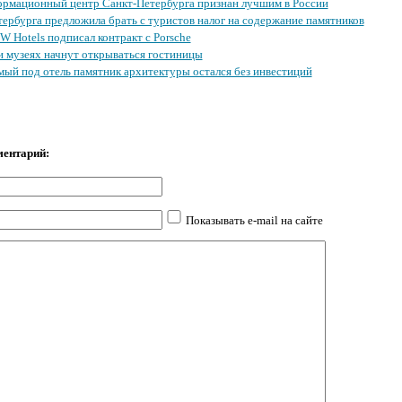
рмационный центр Санкт-Петербурга признан лучшим в России
ербурга предложила брать с туристов налог на содержание памятников
 Hotels подписал контракт с Porsche
и музеях начнут открываться гостиницы
ый под отель памятник архитектуры остался без инвестиций
ментарий:
Показывать e-mail на сайте