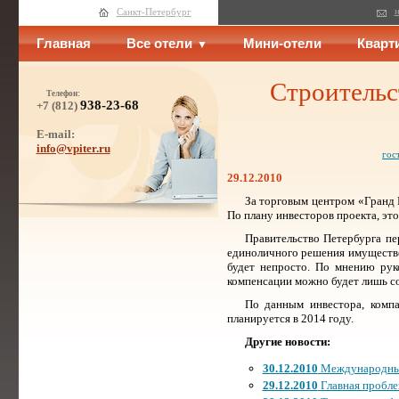
н
Санкт-Петербург
Главная
Все отели
Мини-отели
Кварт
Строительс
Телефон:
938-23-68
+7 (812)
E-mail:
info@vpiter.ru
гос
29.12.2010
За торговым центром «Гранд 
По плану инвесторов проекта, эт
Правительство Петербурга п
единоличного решения имуществен
будет непросто. По мнению рук
компенсации можно будет лишь с
По данным инвестора, комп
планируется в 2014 году.
Другие новости:
30.12.2010
Международные
29.12.2010
Главная пробле