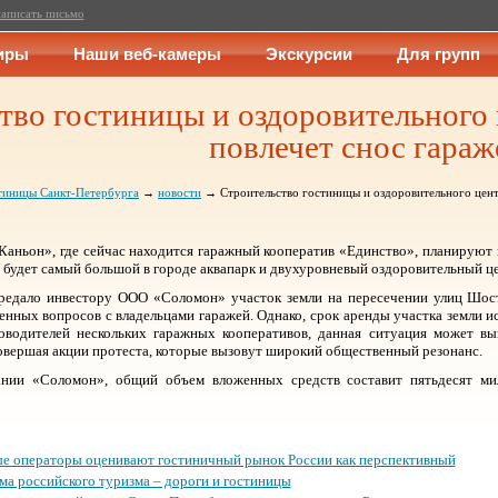
аписать письмо
иры
Наши веб-камеры
Экскурсии
Для групп
тво гостиницы и оздоровительного
повлечет снос гараж
тиницы Санкт-Петербурга
→
новости
→ Строительство гостиницы и оздоровительного цент
Каньон», где сейчас находится гаражный кооператив «Единство», планируют 
о будет самый большой в городе аквапарк и двухуровневый оздоровительный це
ередало инвестору ООО «Соломон» участок земли на пересечении улиц Шост
ных вопросов с владельцами гаражей. Однако, срок аренды участка земли исте
оводителей нескольких гаражных кооперативов, данная ситуация может выз
овершая акции протеста, которые вызовут широкий общественный резонанс.
ании «Соломон», общий объем вложенных средств составит пятьдесят мил
 операторы оценивают гостиничный рынок России как перспективный
ма российского туризма – дороги и гостиницы