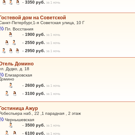
-
3350 руб.
за 1 ночь
Гостевой дом на Советской
Санкт-Петербург,1-я Советская улица, 10 Г
Пл. Восстания
-
1900 руб.
за 1 ночь
-
2550 руб.
за 1 ночь
-
2950 руб.
за 1 ночь
Отель Домино
ул. Дудко, д. 18
Елизаровская
Домино
-
2600 руб.
за 1 ночь
-
3100 руб.
за 1 ночь
Гостиница Ажур
Робеспьера наб., 22 ,1 парадная , 2 этаж
Чернышевская
-
3500 руб.
за 1 ночь
-
6100 руб.
за 1 ночь