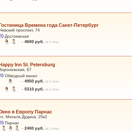
Гостиница Времена года Санкт-Петербург
Невский проспект, 74
Достоевская
-
4600 руб.
за 1 ночь
Happy Inn St. Petersburg
Воронежская, 67
Обводный канал
-
4950 руб.
за 1 ночь
-
5310 руб.
за 1 ночь
Окно в Европу Парнас
ул. Михала Дудина, 25к2
Парнас
-
2400 руб.
за 1 ночь