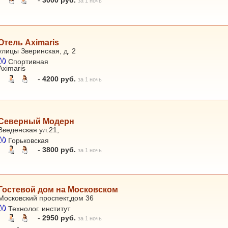
-
3000 руб.
за 1 ночь
Отель Aximaris
улицы Зверинская, д. 2
Спортивная
Aximaris
-
4200 руб.
за 1 ночь
Северный Модерн
Введенская ул.21,
Горьковская
-
3800 руб.
за 1 ночь
Гостевой дом на Московском
Московский проспект,дом 36
Технолог. институт
-
2950 руб.
за 1 ночь