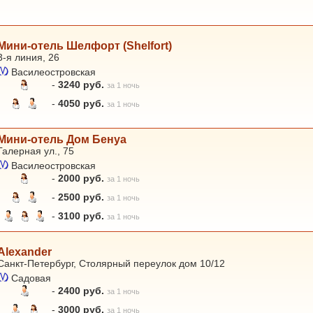
Мини-отель Шелфорт (Shelfort)
3-я линия, 26
Василеостровская
-
3240 руб.
за 1 ночь
-
4050 руб.
за 1 ночь
Мини-отель Дом Бенуа
Галерная ул., 75
Василеостровская
-
2000 руб.
за 1 ночь
-
2500 руб.
за 1 ночь
-
3100 руб.
за 1 ночь
Alexander
Санкт-Петербург, Столярный переулок дом 10/12
Садовая
-
2400 руб.
за 1 ночь
-
3000 руб.
за 1 ночь