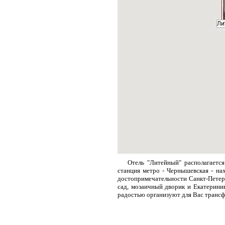
Ли
Ли
Отель "Литейный" располагается
станция метро - Чернышевская - нах
достопримечательности Санкт-Петерб
сад, мозаичный дворик и Екатерини
радостью организуют для Вас трансфе