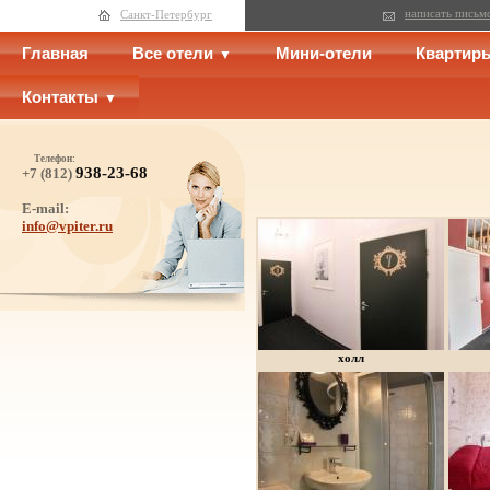
написать письм
Санкт-Петербург
Главная
Все отели
Мини-отели
Квартир
Контакты
Телефон:
938-23-68
+7 (812)
E-mail:
info@vpiter.ru
холл