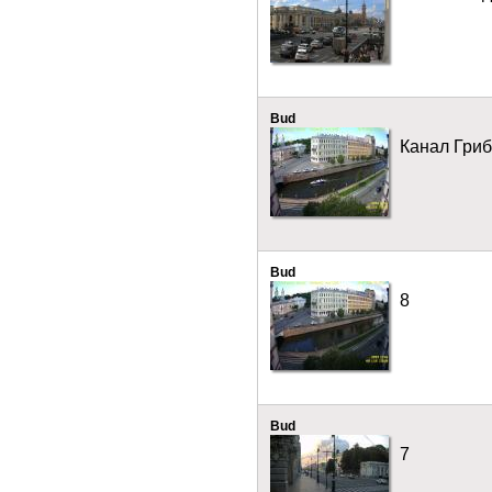
Bud
Канал Гри
Bud
8
Bud
7