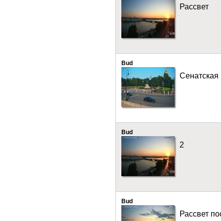
Рассвет
Bud
Сенатская
Bud
2
Bud
Рассвет по