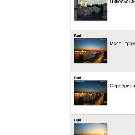
Никольски
Bud
Мост - тра
Bud
Серебрист
Bud