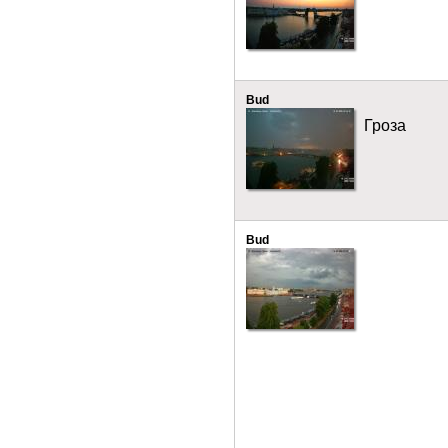
Bud
Гроза
Bud