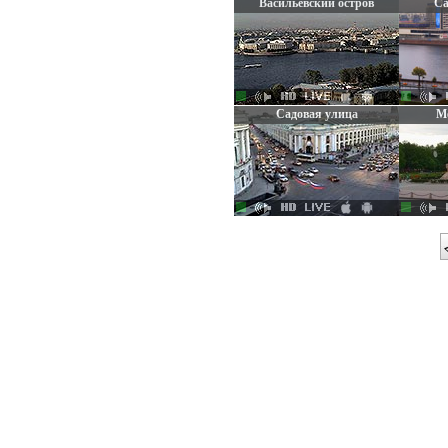
Васильевский остров
Са
Веб-камера на шпиле
гос
Петропавловки
Садовая улица
М
Обзор Гостиного Двора и
Мед
Садовой улицы
Исаа