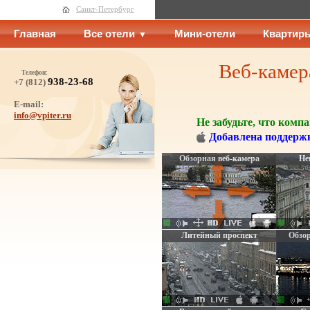
Санкт-Петербург
Главная
Все отели
Мини-отели
Квартир
Веб-камер
Телефон:
938-23-68
+7 (812)
E-mail:
info@vpiter.ru
Не забудьте, что ком
Добавлена поддержк
Обзорная веб-камера
Не
Веб-камера установлена
Пано
на Адмиралтействе
Литейный проспект
Обзор
Литейный проспект
Обзо
Пе