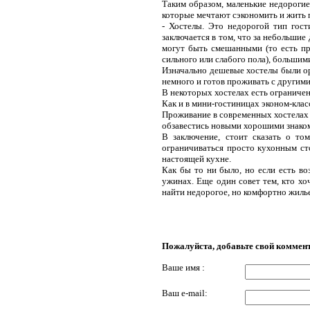
Таким образом, маленькие недорогие
которые мечтают сэкономить и жить 
- Хостелы. Это недорогой тип гост
заключается в том, что за небольшие
могут быть смешанными (то есть пр
сильного или слабого пола), большими
Изначально дешевые хостелы были ор
немного и готов проживать с другим
В некоторых хостелах есть ограничени
Как и в мини-гостиницах эконом-класс
Проживание в современных хостелах
обзавестись новыми хорошими знако
В заключение, стоит сказать о то
ограничиваться просто кухонным ст
настоящей кухне.
Как бы то ни было, но если есть во
ужинах. Еще один совет тем, кто хо
найти недорогое, но комфортно жиль
Пожалуйста, добавьте свой коммен
Ваше имя :
Ваш e-mail: