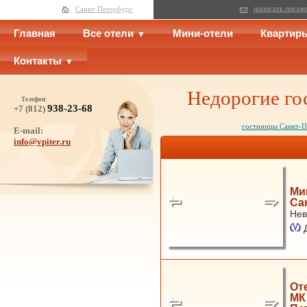
написать письм
Санкт-Петербург
Главная
Все отели
Мини-отели
Квартир
Контакты
Недорогие го
Телефон:
938-23-68
+7 (812)
гостиницы Санкт-П
E-mail:
info@vpiter.ru
Ми
Са
Нев
От
МК