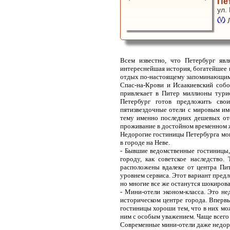
Пе
ул.
Всем известно, что Петербург яв
интереснейшая история, богатейшее к
отдых по-настоящему запоминающим
Спас-на-Крови и Исаакиевский соб
привлекает в Питер миллионы тури
Петербург готов предложить св
пятизвездочные отели с мировым име
тему именно последних дешевых оте
проживание в достойном временном 
Недорогие гостиницы Петербурга мог
в городе на Неве.
- Бывшие ведомственные гостиницы,
городу, как советское наследство.
расположены вдалеке от центра Пит
уровнем сервиса. Этот вариант пред
но многие все же останутся шокиров
- Мини-отели эконом-класса. Это не
историческом центре города. Впервы
гостиницы хороши тем, что в них мо
ним с особым уважением. Чаще всего 
Современные мини-отели даже недоро