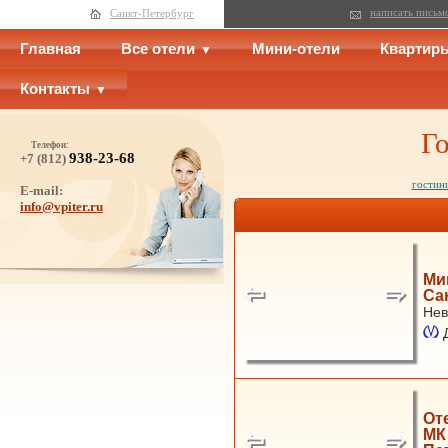
написать письм
Санкт-Петербург
Главная
Все отели
Мини-отели
Квартир
Контакты
Г
Телефон:
938-23-68
+7 (812)
гостин
E-mail:
info@vpiter.ru
Ми
Са
Нев
От
МК