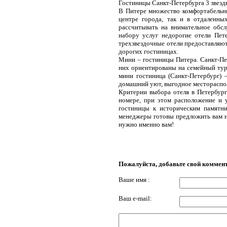
Гостиницы Санкт-Петербурга 3 звезд
В Питере множество комфортабельны
центре города, так и в отдаленны
рассчитывать на внимательное обс
набору услуг недорогие отели Пет
трехзвездочные отели предоставляют
дорогих гостиницах.
Мини – гостиницы Питера. Санкт-Пе
них ориентированы на семейный тури
мини гостиница (Санкт-Петербург) 
домашний уют, выгодное местораспо
Критерии выбора отеля в Петербург
номере, при этом расположение и у
гостиницы к историческим памятн
менеджеры готовы предложить вам на
нужно именно вам!
Пожалуйста, добавьте свой коммен
Ваше имя :
Ваш e-mail: