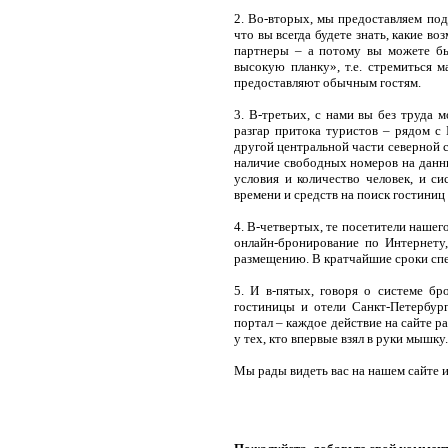
2. Во-вторых, мы предоставляем по
что вы всегда будете знать, какие в
партнеры – а потому вы можете бы
высокую планку», т.е. стремиться 
предоставляют обычным гостям.
3. В-третьих, с нами вы без труда 
разгар притока туристов – рядом с
другой центральной части северной 
наличие свободных номеров на данны
условия и количество человек, и с
времени и средств на поиск гостиниц
4. В-четвертых, те посетители нашег
онлайн-бронирование по Интернету
размещению. В кратчайшие сроки спе
5. И в-пятых, говоря о системе бр
гостиницы и отели Санкт-Петербург
портал – каждое действие на сайте р
у тех, кто впервые взял в руки мышку.
Мы рады видеть вас на нашем сайте и