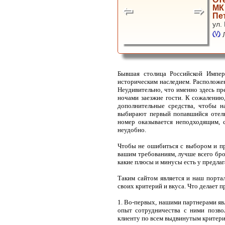
МК
Пе
ул.
Бывшая столица Российской Импер
историческим наследием. Расположен
Неудивительно, что именно здесь пр
ночами заезжие гости. К сожалению,
дополнительные средства, чтобы н
выбирают первый попавшийся отель
номер оказывается неподходящим, 
неудобно.
Чтобы не ошибиться с выбором и пр
вашим требованиям, лучше всего бро
какие плюсы и минусы есть у предла
Таким сайтом является и наш порта
своих критерий и вкуса. Что делает 
1. Во-первых, нашими партнерами яв
опыт сотрудничества с ними позво
клиенту по всем выдвинутым критери