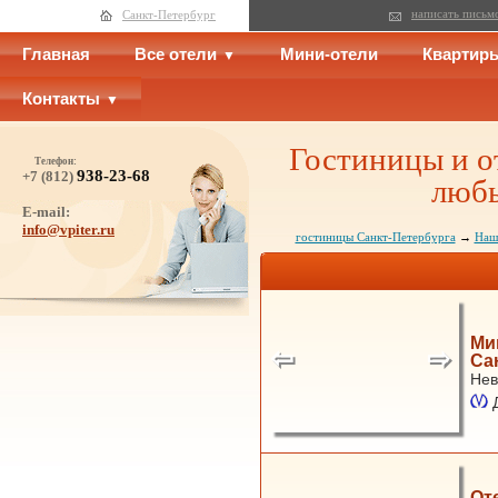
написать письм
Санкт-Петербург
Главная
Все отели
Мини-отели
Квартир
Контакты
Гостиницы и о
Телефон:
938-23-68
+7 (812)
любы
E-mail:
info@vpiter.ru
гостиницы Санкт-Петербурга
→
Наш
Ми
Са
Нев
От