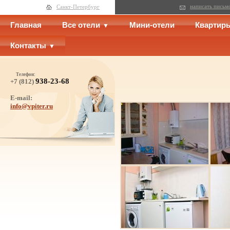
написать письм
Санкт-Петербург
Главная
Все отели
Мини-отели
Квартир
Контакты
Телефон:
938-23-68
+7 (812)
E-mail:
info@vpiter.ru