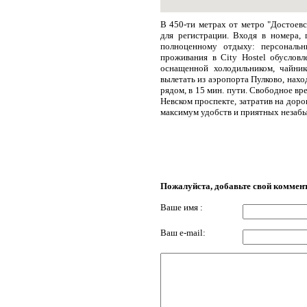
В 450-ти метрах от метро "Достоевс
для регистрации. Входя в номера,
полноценному отдыху: персональн
проживания в City Hostel обусловл
оснащенной холодильником, чайни
вылетать из аэропорта Пулково, нахо
рядом, в 15 мин. пути. Свободное в
Невском проспекте, затратив на доро
максимум удобств и приятных незаб
Пожалуйста, добавьте свой коммен
Ваше имя :
Ваш e-mail: