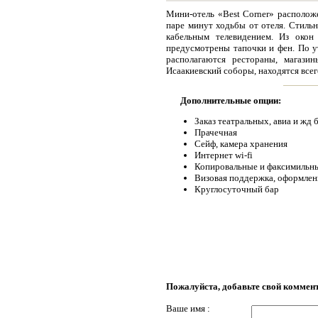
Мини-отель «Best Corner» расположе
паре минут ходьбы от отеля. Стиль
кабельным телевидением. Из окон
предусмотрены тапочки и фен. По ут
располагаются рестораны, магази
Исаакиевский соборы, находятся всег
Дополнительные опции:
Заказ театральных, авиа и жд 
Прачечная
Сейф, камера хранения
Интернет wi-fi
Копировальные и факсимильны
Визовая поддержка, оформлен
Круглосуточный бар
Пожалуйста, добавьте свой коммен
Ваше имя :