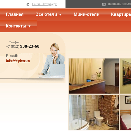
написать письм
Санкт-Петербург
Главная
Все отели
Мини-отели
Квартир
Контакты
Телефон:
938-23-68
+7 (812)
E-mail:
info@vpiter.ru