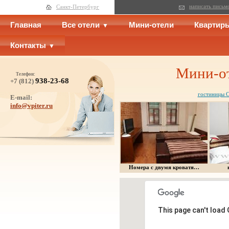
написать письм
Санкт-Петербург
Главная
Все отели
Мини-отели
Квартир
Контакты
Мини-от
Телефон:
938-23-68
+7 (812)
гостиницы С
E-mail:
info@vpiter.ru
Номера с двумя кроватя…
This page can't load