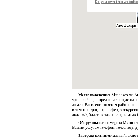
Do you own this website
Аве Цезарь 
Аве Цезарь 
Местоположение:
Мини-отели Ав
уровню ***, и предполагающие одно
доме в Василеостровском районе по ад
в течение дня; трансфер, экскурсио
авиа, ж/д билетов, заказ театральных
Оборудование номеров:
Мини-оте
Вашим услугам телефон, телевизор, д
Завтрак:
континентальный, включ