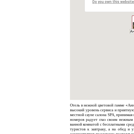
Do you own this website
А
А
Отель в нежной цветовой гамме «Ан
высокий уровень сервиса и приятную
местной сауне салона SPA, принимая 
номеров радует глаз своим нежным 
ванной комнатой с бесплатными сред
туристов к завтраку, а на обед и 
осуществляют поддержку постояльцев