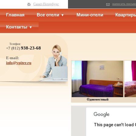
написать письм
Санкт-Петербург
Главная
Все отели
Мини-отели
Квартир
Контакты
Телефон:
938-23-68
+7 (812)
E-mail:
info@vpiter.ru
Одноместный
This page can't load