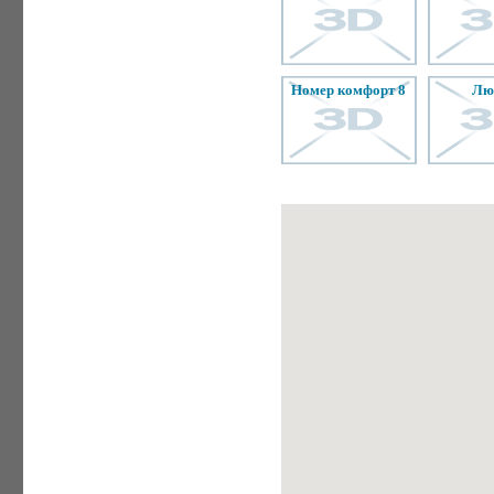
номер комфорт 8
л