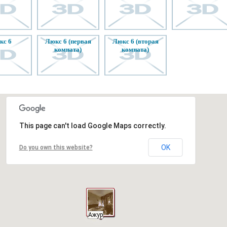
юкс 6
люкс 6 (первая
люкс 6 (вторая
комната)
комната)
This page can't load Google Maps correctly.
OK
Do you own this website?
Ажур
Ажур