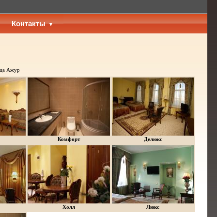
Контакты
ца Ажур
Комфорт
Делюкс
Холл
Люкс