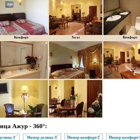
Комфорт
Холл
Комфорт
ца Ажур - 360°:
делюкс 1
номер делюкс 5
номер комфорт 2
номер комфорт 