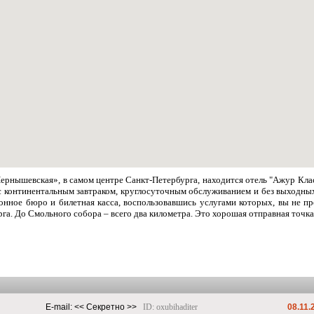
Чернышевская», в самом центре Санкт-Петербурга, находится отель "Ажур Кл
с континентальным завтраком, круглосуточным обслуживанием и без выходных
сионное бюро и билетная касса, воспользовавшись услугами которых, вы не 
га. До Смольного собора – всего два километра. Это хорошая отправная точка
E-mail: 
<< Секретно >>
ID: oxubihaditer
08.11.