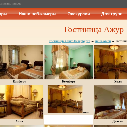
аписать письмо
иры
Наши веб-камеры
Экскурсии
Для групп
Гостиница Ажур
гостиницы Санкт-Петербурга
→
мини-отели
→ Гостини
Комфорт
Комфорт
Холл
холл
Холл
Делюкс