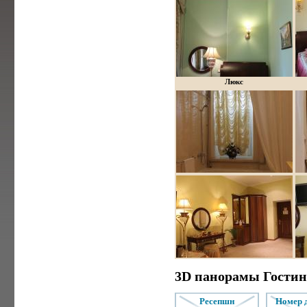
Люкс
3D панорамы Гостини
ресепшн
номер 