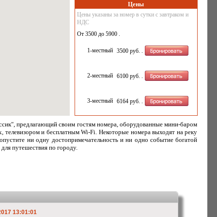
Цены
Цены указаны за номер в сутки с завтраком и
НДС
От 3500 до 5900 .
1-местный
3500 руб.
.
2-местный
6100 руб.
.
3-местный
6164 руб.
.
ассик", предлагающий своим гостям номера, оборудованные мини-баром
, телевизором и бесплатным Wi-Fi. Некоторые номера выходят на реку
пропустите ни одну достопримечательность и ни одно событие богатой
 для путешествия по городу.
2017 13:01:01