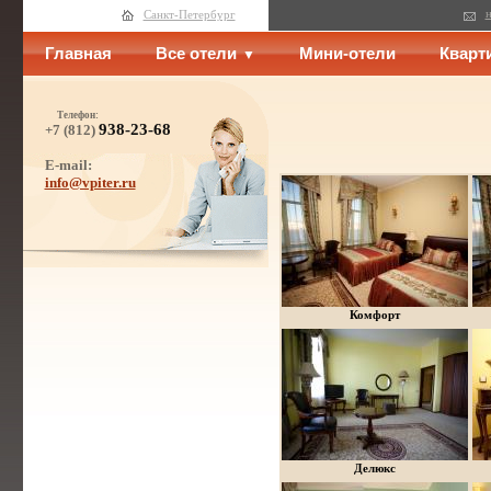
н
Санкт-Петербург
Главная
Все отели
Мини-отели
Кварт
Телефон:
938-23-68
+7 (812)
E-mail:
info@vpiter.ru
Комфорт
Делюкс