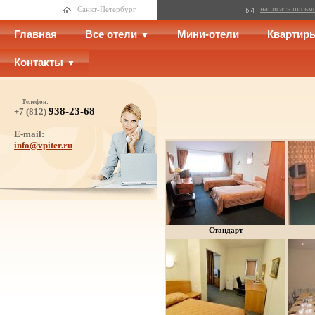
написать письм
Санкт-Петербург
Главная
Все отели
Мини-отели
Квартир
Контакты
Телефон:
938-23-68
+7 (812)
E-mail:
info@vpiter.ru
Стандарт