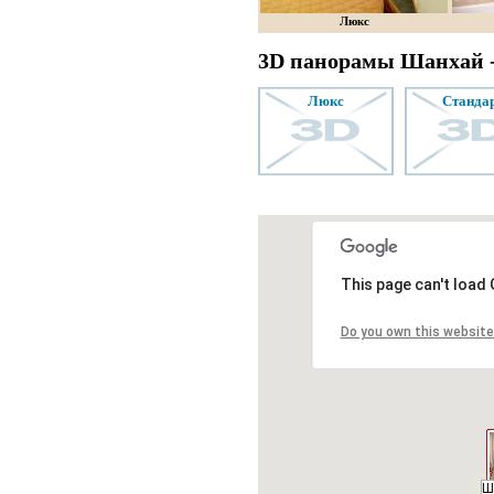
Люкс
3D панорамы Шанхай -
люкс
станда
This page can't load
Do you own this website
Ш
Ш