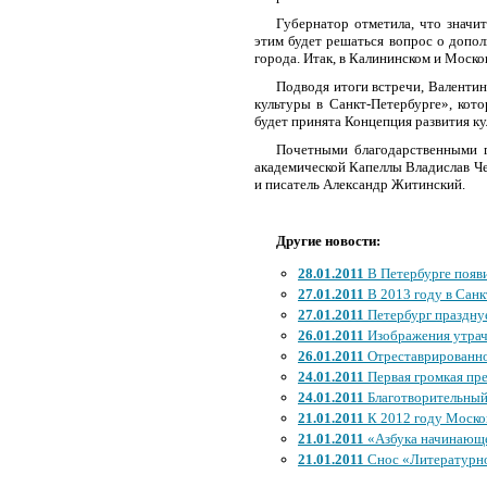
Губернатор отметила, что значи
этим будет решаться вопрос о допол
города. Итак, в Калининском и Моск
Подводя итоги встречи, Валентин
культуры в Санкт-Петербурге», кото
будет принята Концепция развития ку
Почетными благодарственными г
академической Капеллы Владислав Че
и писатель Александр Житинский.
Другие новости:
28.01.2011
В Петербурге появ
27.01.2011
В 2013 году в Санк
27.01.2011
Петербург праздну
26.01.2011
Изображения утрач
26.01.2011
Отреставрированно
24.01.2011
Первая громкая пре
24.01.2011
Благотворительный
21.01.2011
К 2012 году Москов
21.01.2011
«Азбука начинающег
21.01.2011
Снос «Литературно