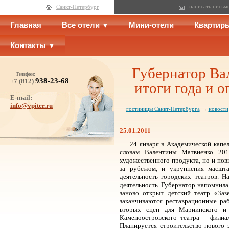
написать письм
Санкт-Петербург
Главная
Все отели
Мини-отели
Квартир
Контакты
Губернатор Ва
Телефон:
938-23-68
+7 (812)
итоги года и 
E-mail:
info@vpiter.ru
гостиницы Санкт-Петербурга
→
новости
25.01.2011
24 января в Академической капел
словам Валентины Матвиенко 20
художественного продукта, но и по
за рубежом, и укрупнения масшта
деятельность городских театров. Н
деятельность. Губернатор напомнила,
заново открыт детский театр «Заз
заканчиваются реставрационные раб
вторых сцен для Мариинского и 
Каменоостровского театра – филиа
Планируется строительство нового 