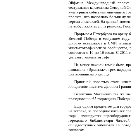
Эйфмана. Международный проект «
театральные коллективы Северной Ст
культурным событием минувшего год
проекта, что позволило большему чи
версии спектаклей. На данный момен
петербургских трупп в регионах Росс
Прорывом Петербурга на арену 
Великой Победы в минувшем году.
широко освещалось в СМИ и вызва
кинематографического сообщества, 
состоится с 10 по 16 июля. С 2011 
детского кинематографа.
Не менее важной темой было пр
павильона «Эрмитаж», трех парадных
Екатерининского дворца.
Приятной новостью стало извес
инициативе писателя Даниила Гранин
Валентина Матвиенко
так же вы
праздновании 65 годовщины Победы
Еще одним предметом для гордос
на встрече, за последние пять лет с
года , планируется переоборудова
городского библиотекаря Чалово
общедоступных библиотек. Он объед
вопросам.