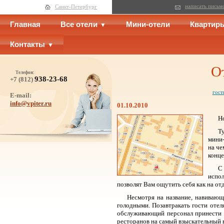
написать письм
Санкт-Петербург
Главная
Все отели
Мини-отели
Квартир
Контакты
О
Телефон:
938-23-68
+7 (812)
гост
E-mail:
info@vpiter.ru
01.10.2010
Н
Т
мини-
на че
конце
С
испол
позволят Вам ощутить себя как на от
Несмотря на название, навивающ
голодными. Позавтракать гости отел
обслуживающий персонал принести з
ресторанов на самый взыскательный 