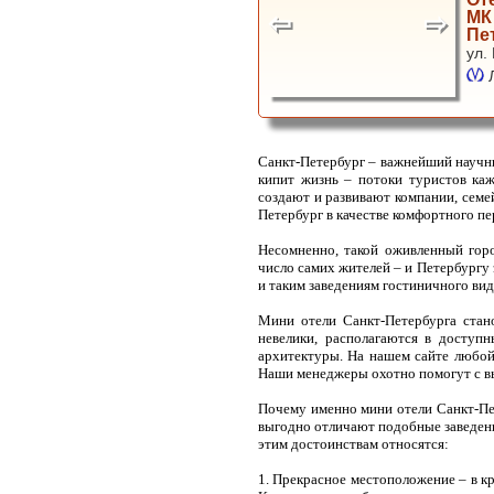
МК
Пе
ул.
Санкт-Петербург – важнейший научны
кипит жизнь – потоки туристов ка
создают и развивают компании, семе
Петербург в качестве комфортного п
Несомненно, такой оживленный гор
число самих жителей – и Петербургу 
и таким заведениям гостиничного вида
Мини отели Санкт-Петербурга стан
невелики, располагаются в доступ
архитектуры. На нашем сайте любой
Наши менеджеры охотно помогут с вы
Почему именно мини отели Санкт-Пет
выгодно отличают подобные заведени
этим достоинствам относятся:
1. Прекрасное местоположение – в к