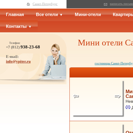
написать письм
Санкт-Петербург
Главная
Все отели
Мини-отели
Квартир
Контакты
Мини отели Са
Телефон:
938-23-68
+7 (812)
E-mail:
info@vpiter.ru
гостиницы Санкт-Петербу
Ми
Са
Нев
От