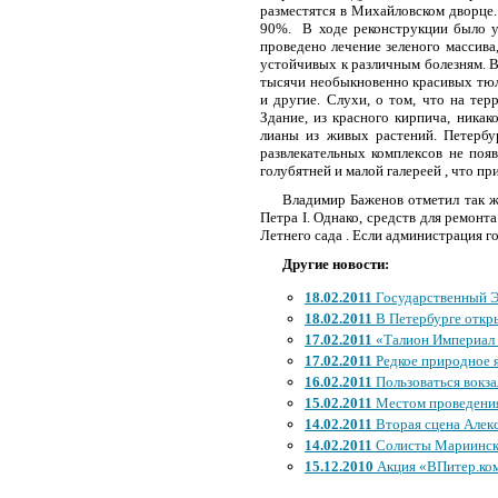
разместятся в Михайловском дворце.
90%.
В ходе реконструкции было у
проведено лечение зеленого массива
устойчивых к различным болезням. 
тысячи необыкновенно красивых тюль
и другие. Слухи, о том, что на тер
Здание, из красного кирпича, никак
лианы из живых растений. Петербу
развлекательных комплексов не поя
голубятней и малой галереей , что пр
Владимир Баженов отметил так ж
Петра
I
. Однако, средств для ремонт
Летнего сада . Если администрация го
Другие новости:
18.02.2011
Государственный Э
18.02.2011
В Петербурге откр
17.02.2011
«Талион Империал 
17.02.2011
Редкое природное я
16.02.2011
Пользоваться вокза
15.02.2011
Местом проведения
14.02.2011
Вторая сцена Алекс
14.02.2011
Солисты Мариинско
15.12.2010
Акция «ВПитер.ком 