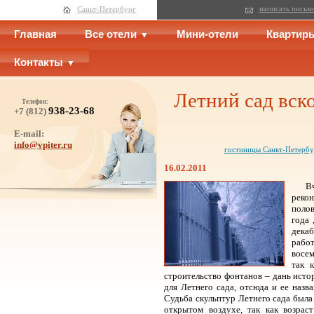
написать письм
Санкт-Петербург
Главная
Все отели
Мини-отели
Квартир
Контакты
Летний сад вск
Телефон:
938-23-68
+7 (812)
E-mail:
info@vpiter.ru
гостиницы Санкт-Петербу
16.02.2011
В
реко
поло
года 
декаб
рабо
восем
так 
строительство фонтанов – дань исто
для Летнего сада, отсюда и ее назв
Судьба скульптур Летнего сада была
открытом воздухе, так как возрас