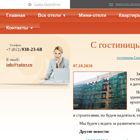
написать письм
Санкт-Петербург
Главная
Все отели
Мини-отели
Квартир
Контакты
С гостиницы
Телефон:
938-23-68
+7 (812)
гостиницы Сан
E-mail:
info@vpiter.ru
07.10.2010
З
гости
а дат
Н
здани
архит
П
и строителями, но будем надеяться, 
Мы будем следить за развитием с
Другие новости: