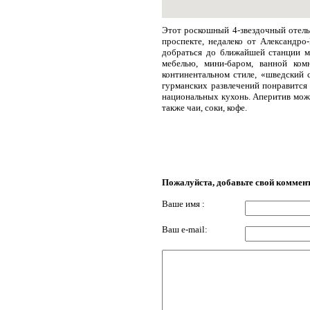
Этот роскошный 4-звездочный отель 
проспекте, недалеко от Александро
добраться до ближайшей станции м
мебелью, мини-баром, ванной ком
континентальном стиле, «шведский 
гурманских развлечений понравится 
национальных кухонь. Аперитив можн
также чаи, соки, кофе.
Пожалуйста, добавьте свой коммен
Ваше имя :
Ваш e-mail: