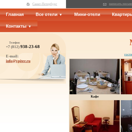
написать письм
Санкт-Петербург
Главная
Все отели
Мини-отели
Квартир
Контакты
Телефон:
938-23-68
+7 (812)
гост
E-mail:
info@vpiter.ru
Кафе