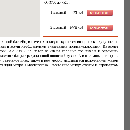
От 3700 до 7520 .
1-местный
11425 руб.
.
2-местный
10800 руб.
.
большой бассейн, в номерах присутствуют телевизоры и кондиционеры.
олом и всеми необходимыми туалетными принадлежностями. Интернет
ентры Polo Sky Club, которые имеют хорошие тренажеры и огромный
оставляют блюда традиционной японской кухни. А в отельном ресторане
 и разливное пиво, также в нем можно насладиться исполнением живой
 станции метро «Московская». Расстояние между отелем и аэропортом