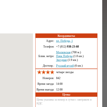
Координаты
Адрес:
пл. Победы, 1
Телефон:
+7 (812)
938-23-68
Московская
(700 м.)
Ближ. метро:
Парк Победы
(1.8 км.)
Звездная
(1.9 км.)
Достопр.:
Русский музей
(6 км.)
четыре звезды
Номеров:
842
Время заезда:
14:00
Время выезда:
12:00
Цены
Цены указаны за номер в сутки с завтраком и
НДС