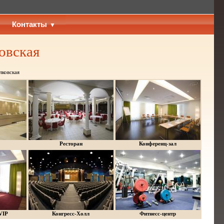
Контакты
овская
лковская
Ресторан
Конференц-зал
VIP
Конгресс-Холл
Фитнесс-центр