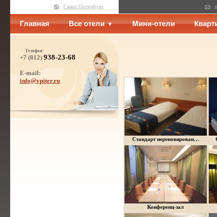
н
Санкт-Петербург
Главная
Все отели
Мини-отели
Кварт
Телефон:
938-23-68
+7 (812)
E-mail:
info@vpiter.ru
Стандарт нереновирован…
Конференц-зал