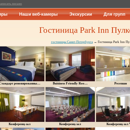
аписать письмо
иры
Наши веб-камеры
Экскурсии
Для групп
Гостиница Park Inn Пулк
гостиницы Санкт-Петербурга
→ Гостиница Park Inn Пу
Стандарт реновированны…
Buisiness Friendly Roo…
Ресепшн
Конференц-зал
Конференц-зал
Конференц-зал 