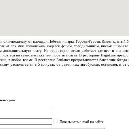
тся он неподалеку от площади Победы и парка Города-Героев. Имеет крытый 
еля «Парк Инн Пулковская» наделен феном, холодильником, письменным ст
за дополнительную плату. На территории отеля работает фитнес- и спа-ц
аписаться на сеанс массажа или посетить сауну. В ресторане Hagakure пред
хни, в любое время. В ресторане Paulaner предоставляется баварские блюда
ская» располагается в 5 минутах от различных автобусных остановок и от
ментарий:
Показывать e-mail на сайте